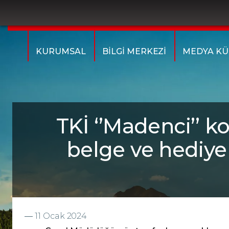
KURUMSAL
BİLGİ MERKEZİ
MEDYA KÜ
TKİ ‘’Madenci’’ k
belge ve hediye
―
11 Ocak 2024