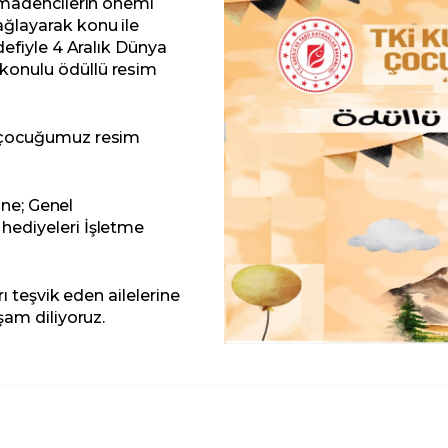
adencilerin önemi
ağlayarak konu ile
defiyle 4 Aralık Dünya
konulu ödüllü resim
 çocuğumuz resim
ne; Genel
hediyeleri İşletme
teşvik eden ailelerine
şam diliyoruz.