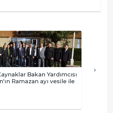
 Kaynaklar Bakan Yardımcısı
Mill
'ın Ramazan ayı vesile ile
Başk
Erka
DEVAM