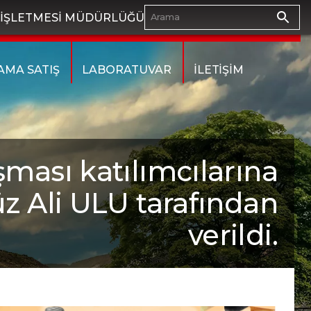
İ İŞLETMESİ MÜDÜRLÜĞÜ
AMA SATIŞ
LABORATUVAR
İLETİŞİM
şması katılımcılarına
z Ali ULU tarafından
verildi.