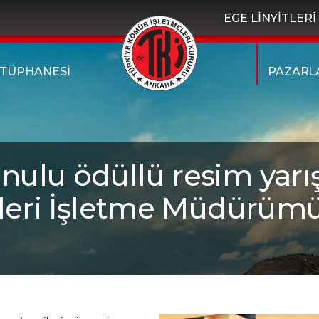
EGE LİNYİTLER
TÜPHANESİ
PAZARL
onulu ödüllü resim yarı
leri İşletme Müdürümü